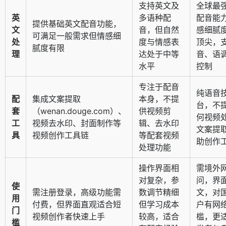
支持英文及
全球最
英
多语种配
配音能
提供基础英文配音功能，
文
音，但自然
感细腻
可满足一般需求但情感细
处
度与情感表
顶尖，
腻度有限
理
达处于中等
音、语
水平
控制
专注于配音
纯语音
配
集成文案提取
本身，不提
台，不
套
（wenan.douge.com）、
供视频剪
何视频
工
视频去水印、封面制作等
辑、去水印
文案提
具
视频创作工具链
等配套视频
助创作
处理功能
操作界面相
需境外
对复杂，参
问，界
使
需注册登录，高级功能需
数调节精细
文，对
用
付费，但界面直观适合短
但学习成本
户有网
门
视频创作者快速上手
较高，适合
槛，更
槛