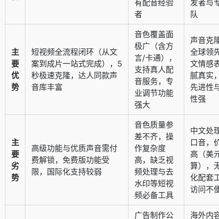
有配音经验
发者与
者
队
音色覆盖面
声音克
极广（含方
主
短视频全流程闭环（从文
全球领
言/卡通），
要
案到成片一站式完成），5
文情感
支持真人配
优
秒极速克隆，达人同款声
腻真实
音服务，专
势
音库丰富
先进性
业调节功能
性强
强大
音色质量参
中文处
差不齐，操
主
口音，
高级功能与优质声音需付
作复杂度
要
高（美
费解锁，免费版功能受
高，缺乏视
劣
算），
限，国际化支持较弱
频处理与去
势
化配套
水印等短视
访问不
频必备工具
广告制作公
海外内