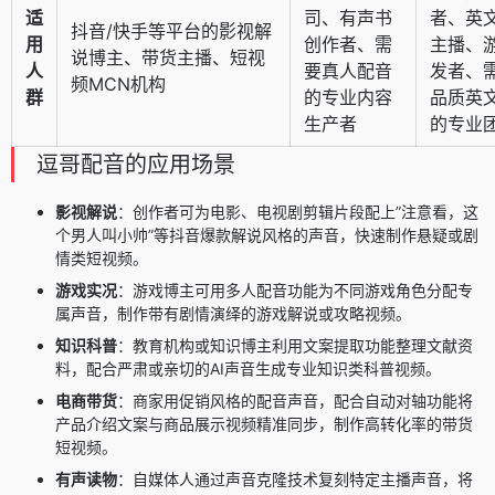
适
司、有声书
者、英
抖音/快手等平台的影视解
用
创作者、需
主播、
说博主、带货主播、短视
人
要真人配音
发者、
频MCN机构
群
的专业内容
品质英
生产者
的专业
逗哥配音的应用场景
影视解说
：创作者可为电影、电视剧剪辑片段配上”注意看，这
个男人叫小帅”等抖音爆款解说风格的声音，快速制作悬疑或剧
情类短视频。
游戏实况
：游戏博主可用多人配音功能为不同游戏角色分配专
属声音，制作带有剧情演绎的游戏解说或攻略视频。
知识科普
：教育机构或知识博主利用文案提取功能整理文献资
料，配合严肃或亲切的AI声音生成专业知识类科普视频。
电商带货
：商家用促销风格的配音声音，配合自动对轴功能将
产品介绍文案与商品展示视频精准同步，制作高转化率的带货
短视频。
有声读物
：自媒体人通过声音克隆技术复刻特定主播声音，将