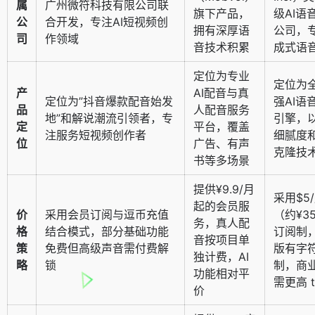
属
广州微符科技有限公司联
旗下产品，
级AI语
公
合开发，专注AI短视频创
拥有深厚语
公司，
司
作领域
音技术积累
成式语
定位为专业
定位为
产
AI配音与真
定位为”抖音爆款配音始发
强AI语
品
人配音服务
地”和解说潮流引领者，专
引擎，
定
平台，覆盖
注服务短视频创作者
细腻度
位
广告、有声
克隆技
书等多场景
提供¥9.9/月
采用$5
起的会员服
价
采用会员订阅与逗币充值
（约¥3
务，真人配
格
结合模式，部分基础功能
订阅制
音按项目单
策
免费但高级声音需付费解
版有字
独计费，AI
略
锁
制，商
功能相对平
需更高 ti
价