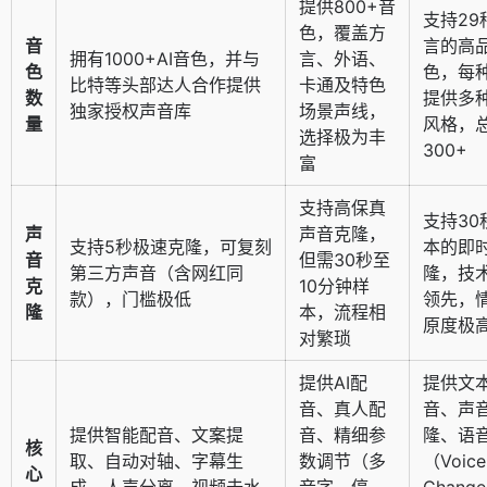
提供800+音
支持29
色，覆盖方
音
言的高
拥有1000+AI音色，并与
言、外语、
色
色，每
比特等头部达人合作提供
卡通及特色
数
提供多
独家授权声音库
场景声线，
量
风格，
选择极为丰
300+
富
支持高保真
支持30
声
声音克隆，
支持5秒极速克隆，可复刻
本的即
音
但需30秒至
第三方声音（含网红同
隆，技
克
10分钟样
款），门槛极低
领先，
隆
本，流程相
原度极
对繁琐
提供AI配
提供文
音、真人配
音、声
提供智能配音、文案提
音、精细参
隆、语
核
取、自动对轴、字幕生
数调节（多
（Voice
心
成、人声分离、视频去水
音字、停
Chang