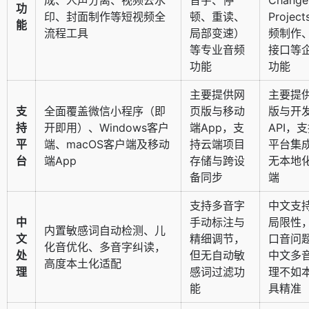
功
印、封面制作等短视频全
顿、重读、
Projec
能
流程工具
局部变速）
频制作、
等专业音频
接口等
功能
功能
主要提供网
主要提
支
全面覆盖微信小程序（即
页版与移动
版与开
持
开即用）、Windows客户
端App，支
API，
平
端、macOS客户端及移动
持云端项目
平台集
台
端App
存储与跨设
无本地
备同步
端
支持多音字
中文支
中
手动标注与
局限性
内置敏感词自动检测、儿
文
精细调节，
口音问
化音优化、多音字纠读，
处
但无自动敏
中文多
高度本土化适配
理
感词过滤功
理不如
能
具精准