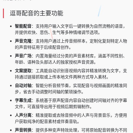
逗哥配音的主要功能
智能配音
：支持用户输入文字后一键转换为自然流畅的语音，
并提供欢快、悲伤、生气等多种情绪调节选项。
声音克隆
：支持用户通过上传音频样本，定制化复刻特定人物
的声音特征用于后续配音创作。
声音广场
：内置海量经过分类的声音素材库，涵盖不同性别、
年龄、语种及头部达人的独家授权声音资源。
文案提取
：工具能自动识别音视频内容并精准转换为文字，支
持通过链接抓取或上传本地文件两种方式导入素材。
自动对轴
：智能分析音频节奏，实现配音与视频画面的精准同
步，省去手动调整时间轴的繁琐操作。
字幕生成
：系统基于原声配音内容自动创建时间轴对齐的字幕
文件，可直接导出用于视频后期剪辑制作。
人声分离
：精准提取或去除音频中的人声与背景音乐，方便用
户获取纯净的配音素材或伴奏音轨。
声音转换
：提供多种变声特效处理，可将原始配音转换为不同