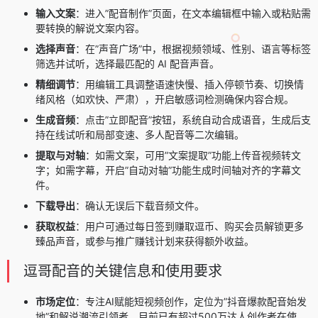
输入文案
：进入”配音制作”页面，在文本编辑框中输入或粘贴需
要转换的解说文案内容。
选择声音
：在”声音广场”中，根据视频领域、性别、语言等标签
筛选并试听，选择最匹配的 AI 配音声音。
精细调节
：用编辑工具调整语速快慢、插入停顿节奏、切换情
绪风格（如欢快、严肃），开启敏感词检测确保内容合规。
生成音频
：点击”立即配音”按钮，系统自动合成语音，生成后支
持在线试听和局部变速、多人配音等二次编辑。
提取与对轴
：如需文案，可用”文案提取”功能上传音视频转文
字；如需字幕，开启”自动对轴”功能生成时间轴对齐的字幕文
件。
下载导出
：确认无误后下载音频文件。
获取权益
：用户可通过每日签到赚取逗币、购买会员解锁更多
臻品声音，或参与推广赚钱计划来获得额外收益。
逗哥配音的关键信息和使用要求
市场定位
：专注AI赋能短视频创作，定位为”抖音爆款配音始发
地”和解说潮流引领者，目前已有超过500万达人创作者在使