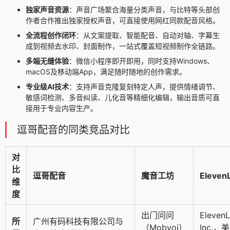
独家声音资源
：声音广场聚合海量分类声音，与比特等头部创
作者合作推出独家授权声音，可直接使用网红同款配音风格。
全流程创作闭环
：从文案提取、智能配音、自动对轴、字幕生
成到视频去水印、封面制作，一站式覆盖短视频制作全链路。
多端无缝体验
：微信小程序即开即用，同时支持Windows、
macOS及移动端App，满足随时随地的创作需求。
专业级AI技术
：支持声音克隆复刻特定人声，提供情绪调节、
敏感词检测、多音纠读、儿化音等精细化编辑，输出音质可直
接用于专业内容生产。
逗哥配音的同类竞品对比
对
比
逗哥配音
魔音工坊
Eleven
维
度
出门问问
Eleven
所
广州有码科技有限公司与
（Mobvoi）
Inc.，