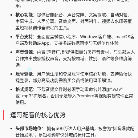
用。
核心功能
：提供智能配音、声音克隆、文案提取、自动对轴、
字幕生成、人声分离、音效变声、封面制作、视频去水印等覆
盖短视频创作全流程的工具。
平台支持
：全面覆盖微信小程序、Windows客户端、macOS客
户端及移动端App，支持多端数据同步与无缝创作体验。
声音资源
：内置”声音广场”提供海量分类声音素材，与头部达人
合作推出独家授权声音，支持按领域、性别、语种等多维度筛
选。
账号登录
：用户须注册和登录账号使用核心功能，支持微信快
捷登录，部分高级功能需购买会员或使用逗币解锁。
格式规范
：下载音频文件时必须手动重命名并添加”.wav”
或”.mp3″扩展名，否则无法导入Premiere等视频剪辑软件正常
使用。
逗哥配音的核心优势
头部市场地位
： 拥有500万达人用户基础，被誉为”抖音爆款配
音始发地”，是短视频解说领域的标杆工具。