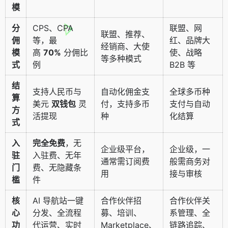
模
分
CPS、CPA
联盟、网
联盟、推荐、
佣
等，最
红、品牌大
经销商、大使
模
高
70%
分佣比
使、战略
等多种模式
式
例
B2B 等
结
支持人民币与
自动化佣金支
全球多币种
算
美元
双钱包
灵
付，支持多币
支付与自动
方
活提现
种
化结算
式
入
完全免费
，无
企业级平台，
企业级，一
驻
入驻费、无年
通常需订阅费
般需商务对
门
费、无隐藏条
用
接与审核
槛
件
核
AI 导航站一键
合作伙伴招
合作伙伴关
心
分发、全流程
募、培训、
系管理、全
功
代运营、实时
Marketplace、
链路追踪、