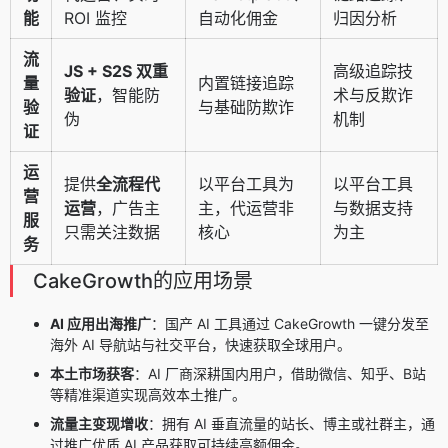
能
ROI 监控
自动化佣金
归因分析
流
JS + S2S 双重
高级追踪技
量
内置链接追踪
验证
，智能防
术与反欺诈
验
与基础防欺诈
伪
机制
证
运
提供
全流程代
以平台工具为
以平台工具
营
运营
，广告主
主，代运营非
与数据支持
服
只需关注数据
核心
为主
务
CakeGrowth的应用场景
AI 应用出海推广
：国产 AI 工具通过 CakeGrowth 一键分发至
海外 AI 导航站与社交平台，快速获取全球用户。
本土市场获客
：AI 厂商深耕国内用户，借助微信、知乎、B站
等精准渠道实现高效本土推广。
流量主变现增收
：拥有 AI 垂直流量的站长、博主或社群主，通
过推广优质 AI 产品获取可持续高额佣金。