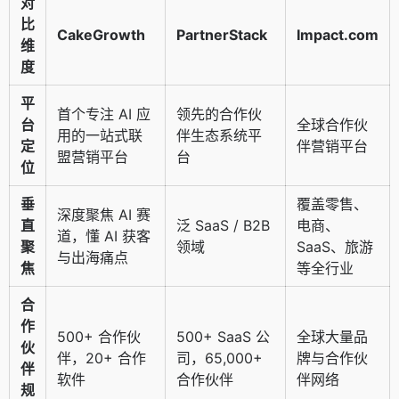
对
比
CakeGrowth
PartnerStack
Impact.com
维
度
平
首个专注 AI 应
领先的合作伙
台
全球合作伙
用的一站式联
伴生态系统平
定
伴营销平台
盟营销平台
台
位
垂
覆盖零售、
深度聚焦 AI 赛
直
泛 SaaS / B2B
电商、
道，懂 AI 获客
聚
领域
SaaS、旅游
与出海痛点
焦
等全行业
合
作
500+ 合作伙
500+ SaaS 公
全球大量品
伙
伴，20+ 合作
司，65,000+
牌与合作伙
伴
软件
合作伙伴
伴网络
规