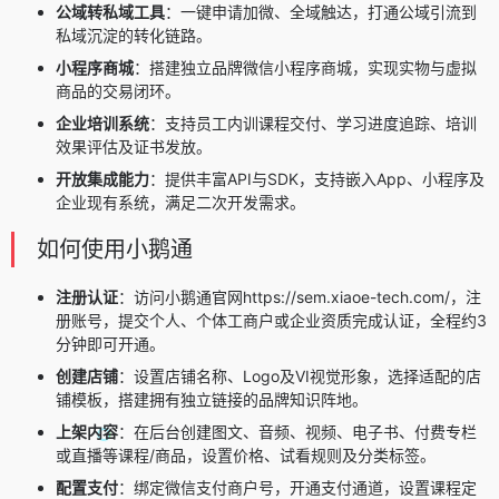
公域转私域工具
：一键申请加微、全域触达，打通公域引流到
私域沉淀的转化链路。
小程序商城
：搭建独立品牌微信小程序商城，实现实物与虚拟
商品的交易闭环。
企业培训系统
：支持员工内训课程交付、学习进度追踪、培训
效果评估及证书发放。
开放集成能力
：提供丰富API与SDK，支持嵌入App、小程序及
企业现有系统，满足二次开发需求。
如何使用小鹅通
注册认证
：访问小鹅通官网https://sem.xiaoe-tech.com/，注
册账号，提交个人、个体工商户或企业资质完成认证，全程约3
分钟即可开通。
创建店铺
：设置店铺名称、Logo及VI视觉形象，选择适配的店
铺模板，搭建拥有独立链接的品牌知识阵地。
上架内容
：在后台创建图文、音频、视频、电子书、付费专栏
或直播等课程/商品，设置价格、试看规则及分类标签。
配置支付
：绑定微信支付商户号，开通支付通道，设置课程定