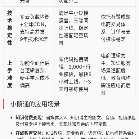
完善
功能齐全
技
满足中小规模
多云负载均衡
依托有赞成熟
术
运营，三端同
+全球CDN，
电商交易体
稳
步上线，稳定
支持高并发，
系，订单与支
定
性适配轻量场
9年技术沉淀
付模块稳定
性
景
电商逻辑为
零代码拖拽编
上
功能全面但后
主，知识服务
辑，2,000+行
手
台逻辑复杂，
场景适配度
业模板，最快8
难
新手学习成本
低，教育机构
小时上线，1-3
度
偏高
需适应电商后
天可熟练使用
台
小鹅通的应用场景
知识付费变现
：自媒体大V、知识博主将图文、音频、视频课程
及付费专栏上架售卖，实现认知盈余的内容变现。
在线教育交付
：K12教培、职业教育、语言培训机构搭建系统化