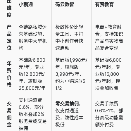
比
小鹅通
码云数智
有赞教育
维
度
产
全链路私域运
极致性价比轻
电商+教育融
品
营基础设施，
量工具，主打
合，支持知识
定
服务中大型机
中小创作者快
产品与实物商
位
构
速启动
品复合变现
基础版6,800
基础版1,998元/
基础版6,800
年
元/年，专业
年，旗舰版
元/年起，专
费
版12,800元/
3,998元/年，
业版16,800
价
年，旗舰版
约为小鹅通1/5-
元/年起，模
格
25,800元/年
1/2
块叠加收费
支付通道费
交
零交易抽佣
，
交易手续费
0.6%，部分
易
仅支付通道
0.6%-1%，部
版本叠加2%
佣
费，隐性成本
分高级功能需
服务费或交易
金
极低
额外付费
抽佣