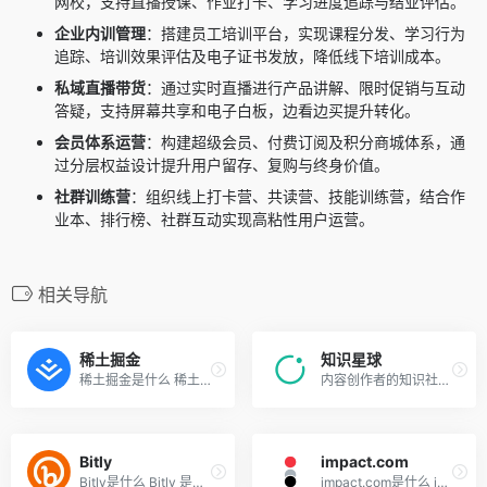
网校，支持直播授课、作业打卡、学习进度追踪与结业评估。
企业内训管理
：搭建员工培训平台，实现课程分发、学习行为
追踪、培训效果评估及电子证书发放，降低线下培训成本。
私域直播带货
：通过实时直播进行产品讲解、限时促销与互动
答疑，支持屏幕共享和电子白板，边看边买提升转化。
会员体系运营
：构建超级会员、付费订阅及积分商城体系，通
过分层权益设计提升用户留存、复购与终身价值。
社群训练营
：组织线上打卡营、共读营、技能训练营，结合作
业本、排行榜、社群互动实现高粘性用户运营。
相关导航
稀土掘金
知识星球
稀土掘金是什么 稀土掘金是国...
内容创作者的知识社群运营工具
Bitly
impact.com
Bitly是什么 Bitly 是全球领...
impact.com是什么 impact.com...