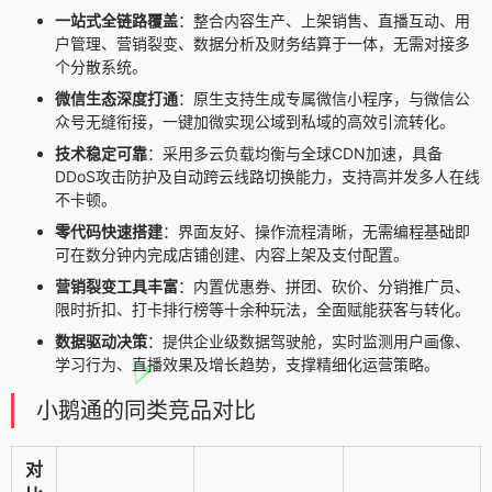
一站式全链路覆盖
：整合内容生产、上架销售、直播互动、用
户管理、营销裂变、数据分析及财务结算于一体，无需对接多
个分散系统。
微信生态深度打通
：原生支持生成专属微信小程序，与微信公
众号无缝衔接，一键加微实现公域到私域的高效引流转化。
技术稳定可靠
：采用多云负载均衡与全球CDN加速，具备
DDoS攻击防护及自动跨云线路切换能力，支持高并发多人在线
不卡顿。
零代码快速搭建
：界面友好、操作流程清晰，无需编程基础即
可在数分钟内完成店铺创建、内容上架及支付配置。
营销裂变工具丰富
：内置优惠券、拼团、砍价、分销推广员、
限时折扣、打卡排行榜等十余种玩法，全面赋能获客与转化。
数据驱动决策
：提供企业级数据驾驶舱，实时监测用户画像、
学习行为、直播效果及增长趋势，支撑精细化运营策略。
小鹅通的同类竞品对比
对