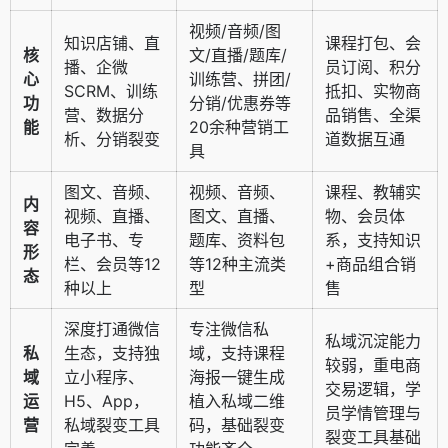
视频/音频/图
知识店铺、直
课程打包、会
核
文/直播/题库/
播、企微
员订阅、积分
心
训练营、拼团/
SCRM、训练
抵扣、实物商
功
分销/优惠券等
营、数据分
品销售、全渠
能
20余种营销工
析、分销裂变
道数据互通
具
图文、音频、
视频、音频、
课程、教辅实
内
视频、直播、
图文、直播、
物、会员体
容
电子书、专
题库、资料包
系，支持知识
形
栏、会员等12
等12种主流类
+商品组合销
态
种以上
型
售
深度打通微信
专注微信私
私域沉淀能力
私
生态，支持独
域，支持课程
较弱，重电商
域
立小程序、
海报一键生成
交易逻辑，学
运
H5、App，
植入私域二维
员学情管理与
营
私域裂变工具
码，基础裂变
裂变工具基础