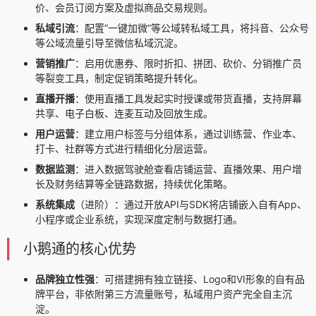
价、会员订阅方案及虚拟商品交易规则。
私域引流
：配置”一键加微”等公域转私域工具，将抖音、公众号
等公域流量引导至微信私域沉淀。
营销推广
：启用优惠券、限时折扣、拼团、砍价、分销推广员
等裂变工具，制定促销策略提升转化。
直播开播
：使用直播工具发起实时授课或带货直播，支持屏幕
共享、电子白板、连麦互动及回放生成。
用户运营
：建立用户标签与分组体系，通过训练营、作业本、
打卡、社群等方式进行精细化分层运营。
数据监测
：进入数据驾驶舱查看店铺运营、直播效果、用户增
长及财务结算等全链路数据，持续优化策略。
系统集成
（进阶）：通过开放API与SDK将店铺嵌入自有App、
小程序或企业系统，实现深度定制与数据打通。
小鹅通的核心优势
品牌独立性强
：可搭建拥有独立链接、Logo和VI形象的自有品
牌平台，非依附第三方流量账号，私域用户资产完全自主沉
淀。