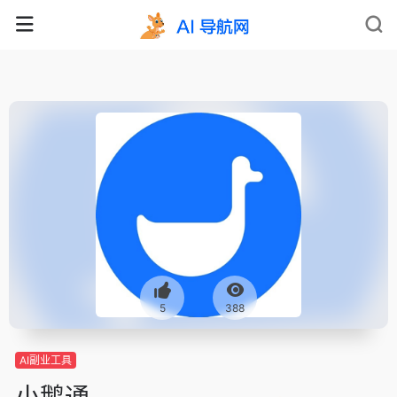
5
388
AI副业工具
小鹅通