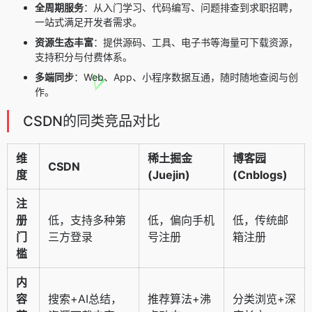
全周期服务
：从入门学习、代码编写、问题排查到求职招聘，
一站式满足开发者需求。
资源生态丰富
：提供源码、工具、电子书等海量可下载资源，
支持积分与付费体系。
多端同步
：Web、App、小程序数据互通，随时随地查阅与创
作。
CSDN的同类竞品对比
维
稀土掘金
博客园
CSDN
度
(Juejin)
(Cnblogs)
注
册
低，支持多种第
低，偏向手机
低，传统邮
门
三方登录
号注册
箱注册
槛
内
容
搜索+AI总结，
推荐算法+沸
分类浏览+深