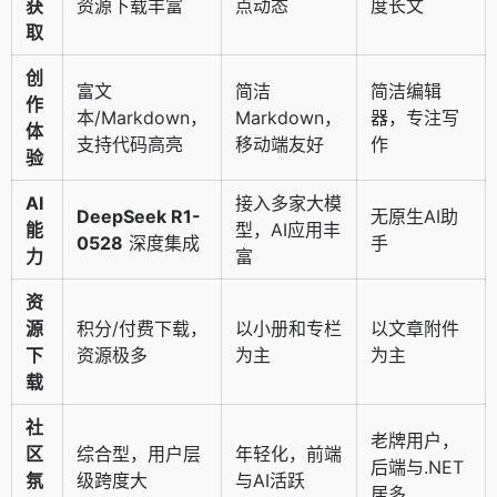
获
资源下载丰富
点动态
度长文
取
创
富文
简洁
简洁编辑
作
本/Markdown，
Markdown，
器，专注写
体
支持代码高亮
移动端友好
作
验
AI
接入多家大模
DeepSeek R1-
无原生AI助
能
型，AI应用丰
0528
深度集成
手
力
富
资
源
积分/付费下载，
以小册和专栏
以文章附件
下
资源极多
为主
为主
载
社
老牌用户，
区
综合型，用户层
年轻化，前端
后端与.NET
氛
级跨度大
与AI活跃
居多