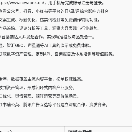
ps://www.newrank.cn/，用手机号完成账号注册与登录。
查看公众号、抖音、小红书等平台的日/周/月综合影响力排名。
文案生成、标题优化、违禁词检测等免费创作辅助功能。
作品追踪、评论分析等工具，洞察内容表现与行业趋势。
”平台筛选达人并发起合作，实现精准投放与品效合一。
通、智汇GEO、声量通等AI工具的演示或免费体验。
获取数字资产管理、定制API、咨询报告及体系培训等增值服务。
余年，数据覆盖主流内容平台，榜单权威性高。
放到资产管理，形成闭环式内容产业服务。
EO优化、舆情管理、矩阵运营等高价值场景。
红书蒲公英、腾讯广告互选等平台建立深度合作，资质齐全。