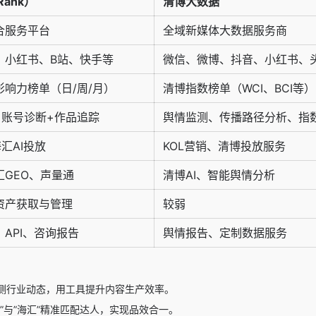
ank）
清博大数据
合服务平台
全域新媒体大数据服务商
、小红书、B站、快手等
微信、微博、抖音、小红书、
响力榜单（日/周/月）
清博指数榜单（WCI、BCI等）
+账号诊断+作品追踪
舆情监测、传播路径分析、指
汇AI投放
KOL营销、清博投放服务
汇GEO、声量通
清博AI、智能舆情分析
资产获取与管理
较弱
API、咨询报告
舆情报告、定制数据服务
测行业动态，用工具提升内容生产效率。
”与”海汇”精准匹配达人，实现品效合一。