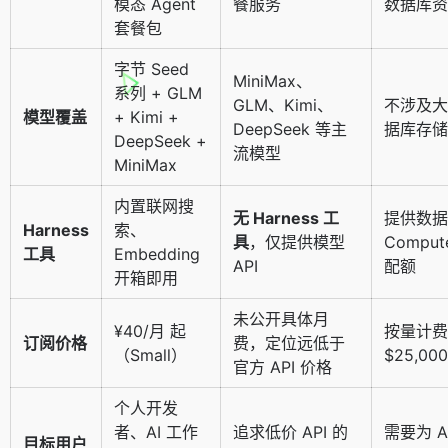
模态 Agent
餐服务
数据库资
套餐包
字节 Seed
MiniMax、
系列 + GLM
GLM、Kimi、
不涉及大
模型覆盖
+ Kimi +
DeepSeek 等主
据库存储
DeepSeek +
流模型
MiniMax
内置联网搜
无 Harness 工
提供数据
Harness
索、
具
，仅提供模型
Compute
工具
Embedding
API
配额
开箱即用
未公开具体月
¥40/月 起
按量计费
订阅价格
费，定位远低于
（Small）
$25,000
官方 API 价格
个人开发
者、AI 工作
追求低价 API 的
需要为 A
目标用户