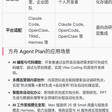
室、企业团
个人开发者
化存储的
队
Claude
Code、
Claude Code、
面向自研 
平台适配
OpenClaw、
OpenCode、
层集成
TRAE、
OpenClaw 等
Hermes 等
方舟 Agent Plan的应用场景
AI 编程与代码辅助
：开发者通过自然语言描述需求即可完成代
码编写、调试与项目搭建，实现 Vibe Coding 的高效开发体
验。
多模态营销内容创作
：内容团队结合联网搜索自动调研热点，
实现”热点搜集→素材生成→自动发布”的全自动社媒运营。
智能体自动化办公
：职场职员完成文档分析、案例研究、PPT
生成与数据处理等专业领域的长程自动化任务。
AI 工作室规模化变现
：Max 版提供 25 倍 Small 用量与极致多
模态 Harness，助力自媒体、电商运营与 AI 服务商实现规模化