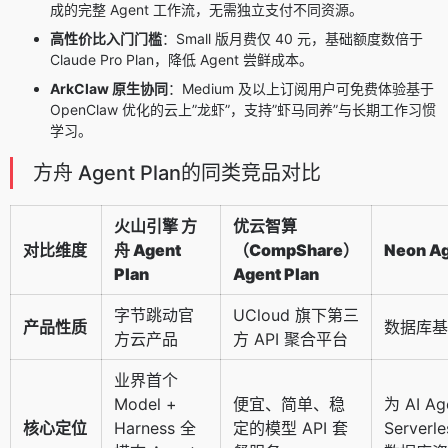
成的完整 Agent 工作流，无需独立支付不同资源。
高性价比入门门槛
：Small 版月费仅 40 元，基础额度数倍于
Claude Pro Plan，降低 Agent 尝鲜成本。
ArkClaw 原生协同
：Medium 及以上订阅用户可免费体验基于
OpenClaw 优化的云上”龙虾”，支持”虾马同养”与长期工作习惯
学习。
方舟 Agent Plan的同类竞品对比
火山引擎 方
优云智算
对比维度
舟 Agent
（CompShare）
Neon Ag
Plan
Agent Plan
字节跳动官
UCloud 旗下第三
产品性质
数据库基
方云产品
方 API 聚合平台
业界首个
Model +
便宜、简单、稳
为 AI A
核心定位
Harness 全
定的模型 API 套
Serverle