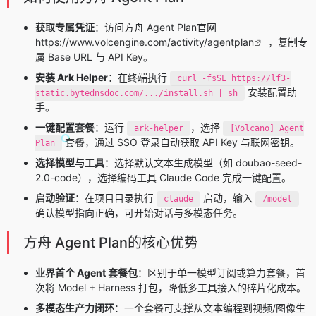
获取专属凭证
：访问方舟 Agent Plan官网
https://www.volcengine.com/activity/agentplan
，复制专
属 Base URL 与 API Key。
安装 Ark Helper
：在终端执行
curl -fsSL https://lf3-
安装配置助
static.bytednsdoc.com/.../install.sh | sh
手。
一键配置套餐
：运行
，选择
ark-helper
[Volcano] Agent
套餐，通过 SSO 登录自动获取 API Key 与联网密钥。
Plan
选择模型与工具
：选择默认文本生成模型（如 doubao-seed-
2.0-code），选择编码工具 Claude Code 完成一键配置。
启动验证
：在项目目录执行
启动，输入
claude
/model
确认模型指向正确，可开始对话与多模态任务。
方舟 Agent Plan的核心优势
业界首个 Agent 套餐包
：区别于单一模型订阅或算力套餐，首
次将 Model + Harness 打包，降低多工具接入的碎片化成本。
多模态生产力闭环
：一个套餐可支撑从文本编程到视频/图像生