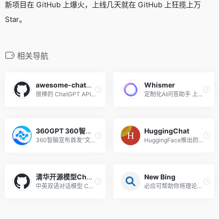
新项目在 GitHub 上爆火，上线几天就在 GitHub 上狂揽上万
Star。
相关导航
awesome-chatgpt-api
Whismer
很棒的 ChatGPT API，Github项目，精选的应用程序和工具列表，不仅使用新的 聊天GPT API ，还允许用户配置自己的 API 密钥 ，从而可以免费和按需使用自己的配额。
定制化AI问答助手 上传资料训练专有AI
360GPT 360智脑全家桶
HuggingChat
360智脑宣布首发“文生视频”多模态功能，并将“360智脑4.0”接入浏览器、搜索、安全卫士等360全端产品。
HuggingFace推出的在线聊天机器人，基于Open Assistant模型
清华开源模型ChatGLM-6B可本地
New Bing
中英双语对话模型 ChatGLM-6B，支持在单张消费级显卡上进行推理使用，支持中英双语问答的对话语言模型，并针对中文进行了优化。
必应可帮助你将理论付诸实践，使得搜索更加方便快捷，从而达到事半功倍的效果。