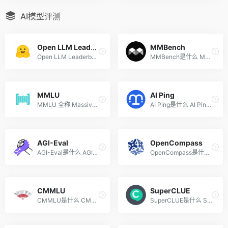
AI模型评测
Open LLM Leaderboard
MMBench
Open LLM Leaderboard是什么 ...
MMBench是什么 MMBench是多模...
MMLU
AI Ping
MMLU 全称 Massive Multitask...
AI Ping是什么 AI Ping是专注...
AGI-Eval
OpenCompass
AGI-Eval是什么 AGI-Eval是上...
OpenCompass是什么 OpenCompa...
CMMLU
SuperCLUE
CMMLU是什么 CMMLU是综合性的...
SuperCLUE是什么 SuperCLUE ...