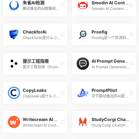
朱雀AI检测
Smodin AI Content Detector
腾讯推出的AI图像和文本鉴别工具
Smodin AI Content Detector...
CheckforAi
Proofig
CheckforAi是什么 CheckforAi...
Proofig是一个检测科研图像是...
提示工程指南
AI Prompt Generator
提示工程指南（Prompt Engine...
AI Prompt Generator是什么 A...
CopyLeaks
PromptPilot
Copyleaks是什么 Copyleaks是...
字节跳动推出的AI提示词解决...
Writecream AI Content Detector
StudyCorgi ChatGPT Detector
Writecream AI Content Detec...
StudyCorgi ChatGPT Detector...