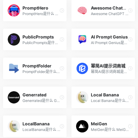
PromptHero
Awesome ChatGPT Prompts
PromptHero是什么 PromptHero...
Awesome ChatGPT Prompts是什...
PublicPrompts
AI Prompt Genius
PublicPrompts是什么 PublicP...
AI Prompt Genius是什么 AI P...
PromptFolder
幂简AI提示词商城
PromptFolder是什么 PromptFo...
幂简AI提示词商城是什么 幂简...
Generrated
Local Banana
Generrated是什么 Generrated...
Local Banana是什么 Local Ba...
LocalBanana
MeiGen
LocalBanana是什么 LocalBana...
MeiGen是什么 MeiGen是聚焦 A...