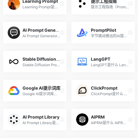
Learning Prompt
提示工程指南
Learning Prompt是什么 Learn...
提示工程指南（Prompt Engine...
AI Prompt Generator
PromptPilot
AI Prompt Generator是什么 A...
字节跳动推出的AI提示词解决...
Stable Diffusion Prompt Book
LangGPT
Stable Diffusion Prompt Boo...
LangGPT是什么 LangGPT是一种...
Google AI提示词库
ClickPrompt
Google AI提示词库是什么 Goo...
ClickPrompt是什么 ClickProm...
AI Prompt Library
AIPRM
AI Prompt Library是什么 AI ...
AIPRM是什么 AIPRM 是提示管...