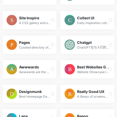
Site Inspire
Collect UI
A CSS gallery and showcase of the best web design inspiration.
Daily inspiration collected from daily ui archive and beyond.
Pages
Chatgpt
Curated directory of the best Pages
ChatGPT在与人们的对话中可以理解较为复杂的语句内容，比如有多层语法嵌套的句子。同时，ChatGPT拥有一定联系上下文理解语境的能力，可以针对一个问题不断深入交流。
Awwwards
Best Websites Gallery
Awwwards are the Website Awards that recognize and promote the talent and effort of the best developers, designers and web agencies in the world.
Website Showcase Inspiration | Best Websites Gallery
Designmunk
Really Good UX
Best Homepage Design Inspiration
A library of screenshots and examples of really good UX. Brought to you by
Lapa
Reeoo