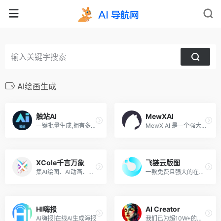
AI绘画生成
触站AI
MewXAl
一键批量生成,拥有多种风格模型
MewX AI 是一个强大且专业的 AIGC 生成式平台，做真正好用的 AI 工具。 无论你是经验丰富的设计师还是对 AI 从未了解过的初学者，MewXAI 都能让你轻松创作艺术作品。
XCole千言万象
飞链云版图
集AI绘图、Al动画、AI文字、Al翻译等为一体的综合性AI创作型工具。
一款免费且强大的在线AI生成图片的网站
HI嗨报
AI Creator
Ai嗨报|在线AI生成海报
我们已为超10W+的创作者助力,并创作画作100W+，20+模型管线任你选择,写实、中国风、3D、二次元、动漫等多种风格不限题材 多controlnet同时使用,修复人物手部,控制人物角色、调整图片上色、构图等,释放你的想象力