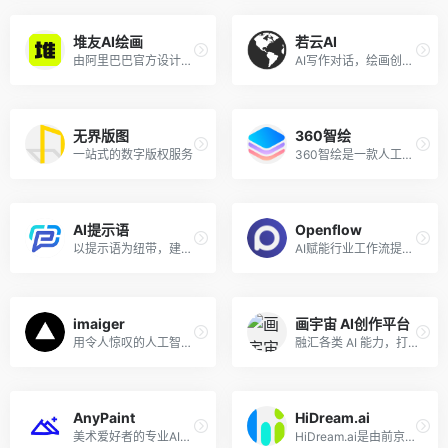
堆友AI绘画
若云AI
由阿里巴巴官方设计师团队倾力打造的在线设计+编辑器平台，站内素材全部由阿里巴巴设计师原创，可全部免费商用，告别版权困扰
AI写作对话，绘画创作等多元化应用于一身的全能型AI助手，开启无限灵感赋能创作
无界版图
360智绘
一站式的数字版权服务
360智绘是一款人工智能绘图工具，由360公司开发。它专注于风格化的AI绘图场景，助您轻松创作精美AI作品,产品包含Al画廊、模型广场、LoRA模型训练等
AI提示语
Openflow
以提示语为纽带，建立 人与 AI 可信赖的连接
AI赋能行业工作流提效，AI超级个体变现工具，深度链接粉丝社区
imaiger
画宇宙 AI创作平台
用令人惊叹的人工智能图像吸引您的网站访问者
融汇各类 AI 能力，打造 AIGC 超级平台
AnyPaint
HiDream.ai
美术爱好者的专业AI工作台
HiDream.ai是由前京东副总裁梅涛创立的Al初创公司智象未来(HiDream.ai)推出的多模态Al视觉平台