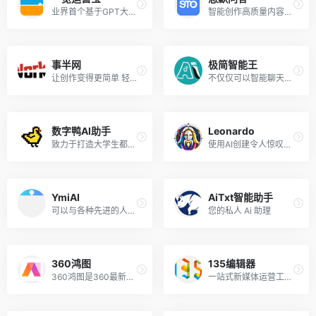
业界首个基于GPT大模型的“文本+图片+虚拟人”视频AIGC全域工作流，专注服务影视及短视频行业人群。
智能创作高质量内容仅需 1 分钟
事半网
极简智能王
让创作变得更简单 轻松完成你的工作，事半必定功倍
不仅仅可以智能聊天AI绘画，还可以创作、编写、翻译、写代码等多种功能，满足用户生活和工作的多方面需求
数字鸭AI助手
Leonardo
致力于打造大学生都在用的AI助手
使用AI创建令人惊叹的游戏资产。我们正在构建市场领先的功能,让您更好地控制您的后代
YmiAI
AiTxt智能助手
可以与各种先进的人工智慧机器人进行自由对话
您的私人 Ai 助理
360鸿图
135编辑器
360鸿图是360最新推出的AI生成图片和插画工具
一站式新媒体运营工具，帮助解决排版，美化，做图，运营等系列问题