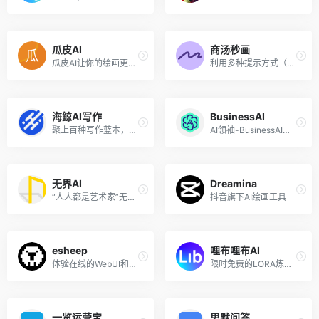
瓜皮AI
商汤秒画
瓜皮AI让你的绘画更流畅 优质的绘画创作都集中在这里 纵享 Midjourney 核心绘画功能 面向专业领域的 AI 绘图工具，快速激发你的想象力与创造力
利用多种提示方式（文本和图像），结合精准控制和风格模型，随时随地生成你需要的图像和设计资产。
海鲸AI写作
BusinessAI
聚上百种写作蓝本，激发创意之火，AI让工作效率飞跃升级
AI领袖-BusinessAI引领人工智能时代的革新者
无界AI
Dreamina
“人人都是艺术家”无界AI是国内领先的AIGC内容创作平台，致力于为国内用户提供更加简洁易用、模型更加丰富的AIGC绘画工具。
抖音旗下AI绘画工具
esheep
哩布哩布AI
体验在线的WebUI和ComfyUI 提供最全的AI绘画工具
限时免费的LORA炼丹炉!更全、更热门的素材,为所有AI绘画者提供更得心应手的平台,持续深耕专业领域。
一览运营宝
思默问答