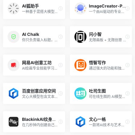
AI狐助手
ImageCreator-PS插件
一种基于混搭大模型的对话系统
一个由AI驱动的专业PS插件
Al Chalk
问小智
你只负责输入标题，10分钟帮你搞定高质量范文
无限画板 + 无限创意 支持问小智系列模型、大社区模型、等多种模型
网易AI创意工坊
悟智写作
AI绘画专业技能学习高效创作应用
通过强大的功能和独特的语言模型算法，协助用户快速创作出高质量的文本内容。
百度创意应用空间
吐司生图
文心大模型包含文本生成、文生图、智能对话等技能，可用于文化传媒、艺术创作、教育科研、金融保险、医疗健康等多个应用场景。
可在线生图的 AI模型分享社区,还是免费的!
BlackinkAl纹身生成
文心一格
在几秒钟内创建自己独特的闪光纹身。使用Blacklnk的Al在几秒钟内生成定制的独特纹身,旨在为您创建类似纹身的设计
一款将AI技术与艺术创作相结合强大的人工智能辅助创意工具