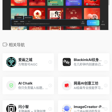
相关导航
爱画之城
BlackinkAl纹身生成
万物皆可AIGC
在几秒钟内创建自己独特的闪光纹身。使用Blacklnk的Al在几秒钟内生成定制的独特纹身,旨在为您创建类似纹身的设计
Al Chalk
网易AI创意工坊
你只负责输入标题，10分钟帮你搞定高质量范文
AI绘画专业技能学习高效创作应用
问小智
ImageCreator-PS插件
无限画板 + 无限创意 支持问小智系列模型、大社区模型、等多种模型
一个由AI驱动的专业PS插件