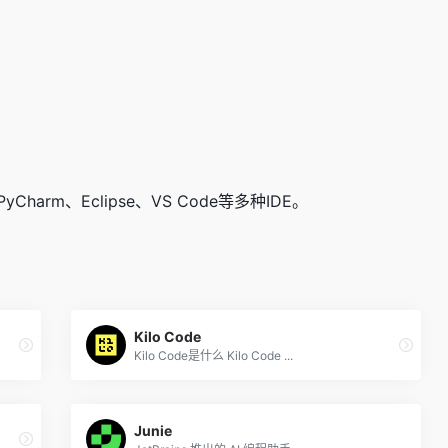
PyCharm、Eclipse、VS Code等多种IDE。
Kilo Code
Kilo Code是什么 Kilo Code ...
Junie