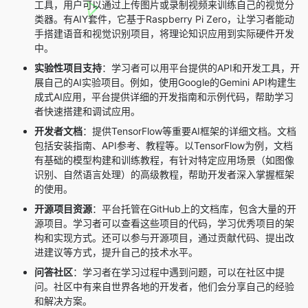
工具，用户可以通过上传图片或录制视频来训练自己的视觉分
类器。有AIY套件，它基于Raspberry Pi Zero，让学习者能动
手搭建语音和视觉识别项目，将理论知识应用到实际硬件开发
中。
实验性项目支持
：学习者可以用平台提供的API和开发工具，开
展自己的AI实验项目。例如，使用Google的Gemini API构建生
成式AI应用，平台提供详细的开发指南和示例代码，帮助学习
者快速搭建和调试应用。
开发者文档
：提供TensorFlow等重要AI框架的详细文档。文档
包括安装指南、API参考、教程等。以TensorFlow为例，文档
有基础的模型构建和训练教程，有针对特定应用场景（如图像
识别、自然语言处理）的高级教程，帮助开发者深入掌握框架
的使用。
开源项目资源
：平台托管在GitHub上的文档库，包含大量的开
源项目。学习者可以查看这些项目的代码，学习优秀项目的架
构和实现方式。还可以参与开源项目，通过贡献代码、提出改
进建议等方式，提升自己的技术水平。
问答社区
：学习者在学习过程中遇到问题，可以在社区中提
问。社区中有来自世界各地的开发者，他们会分享自己的经验
和解决方案。