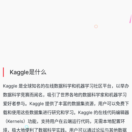
Kaggle是什么
Kaggle 是全球知名的在线数据科学和机器学习社区平台，以举办
数据科学竞赛而闻名，吸引了世界各地的数据科学家和机器学习
爱好者参与。Kaggle 提供了丰富的数据集资源，用户可以免费下
载和使用这些数据集进行研究和学习。Kaggle 的在线代码编辑器
（Kernels）功能，支持用户在云端运行代码，无需本地配置环
境，极大地便利了数据科学实践。用户可以通过论坛与其他数据