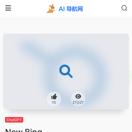
10
27,027
ChatGPT
New Bing