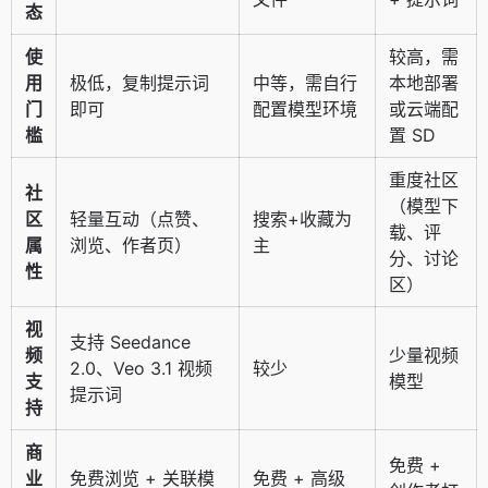
态
使
较高，需
用
极低，复制提示词
中等，需自行
本地部署
门
即可
配置模型环境
或云端配
槛
置 SD
重度社区
社
（模型下
区
轻量互动（点赞、
搜索+收藏为
载、评
属
浏览、作者页）
主
分、讨论
性
区）
视
支持 Seedance
频
少量视频
2.0、Veo 3.1 视频
较少
支
模型
提示词
持
商
免费 +
业
免费浏览 + 关联模
免费 + 高级