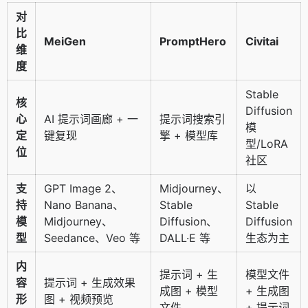
对
比
MeiGen
PromptHero
Civitai
维
度
Stable
核
Diffusion
心
AI 提示词画廊 + 一
提示词搜索引
模
定
键复现
擎 + 模型库
型/LoRA
位
社区
支
GPT Image 2、
Midjourney、
以
持
Nano Banana、
Stable
Stable
模
Midjourney、
Diffusion、
Diffusion
型
Seedance、Veo 等
DALL·E 等
生态为主
内
提示词 + 生
模型文件
容
提示词 + 生成效果
成图 + 模型
+ 生成图
形
图 + 视频预览
文件
+ 提示词