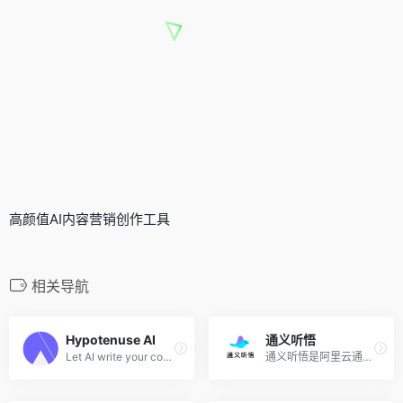
高颜值AI内容营销创作工具
相关导航
Hypotenuse AI
通义听悟
Let AI write your content in seconds.Without writer’s block.
通义听悟是阿里云通义家族新成员，是一款聚焦于音视频内容的工作学习AI助手。内置了通义千问大模型的理解与摘要能力，结合阿里云在音频AI领域深厚的积累，可帮助用户高效地完成对...