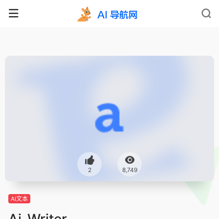
2
8,749
AI文本
Ai-Writer