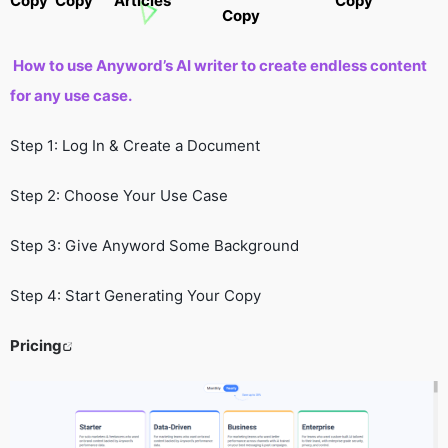
Copy
Copy
Articles
Copy
Copy
How to use Anyword’s AI writer to create endless content
for any use case.
Step 1: Log In & Create a Document
Step 2: Choose Your Use Case
Step 3: Give Anyword Some Background
Step 4: Start Generating Your Copy
Pricing