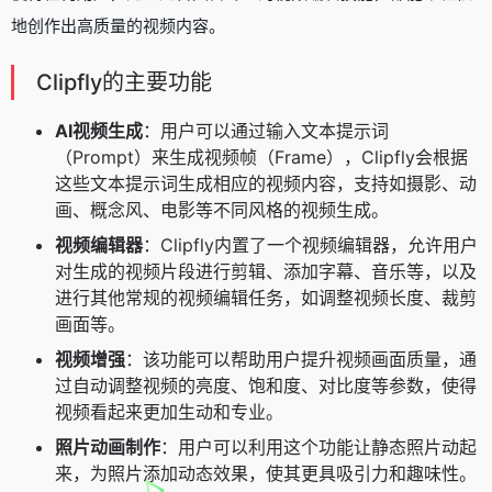
地创作出高质量的视频内容。
Clipfly的主要功能
AI视频生成
：用户可以通过输入文本提示词
（Prompt）来生成视频帧（Frame），Clipfly会根据
这些文本提示词生成相应的视频内容，支持如摄影、动
画、概念风、电影等不同风格的视频生成。
视频编辑器
：Clipfly内置了一个视频编辑器，允许用户
对生成的视频片段进行剪辑、添加字幕、音乐等，以及
进行其他常规的视频编辑任务，如调整视频长度、裁剪
画面等。
视频增强
：该功能可以帮助用户提升视频画面质量，通
过自动调整视频的亮度、饱和度、对比度等参数，使得
视频看起来更加生动和专业。
照片动画制作
：用户可以利用这个功能让静态照片动起
来，为照片添加动态效果，使其更具吸引力和趣味性。