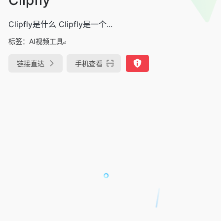
Clipfly是什么 Clipfly是一个...
标签：
AI视频工具
链接直达
手机查看