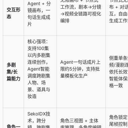
Agent + 分
工作流，剧本→分镜
布 + 对
交互形
镜画布，一
→视频全链路可视化
互，自由
态
句话生成成
编排
生成工作
片
核心强项：
支持100集
以内多剧集
侧重单条
连续创作，
Agent一句话成片上
多剧
频/漫剧
Agent智能
限约5分钟，支持批
集/长
依托长效
调度跨剧集
量模板化生产
篇能力
智能体保
人物、场
格一致
景、道具与
妆造
SekoIDX技
角色锁定 
术，跨分
角色三视图 + 主体
尾帧控制
角色一
镜、跨剧集
库管理，多角度编辑