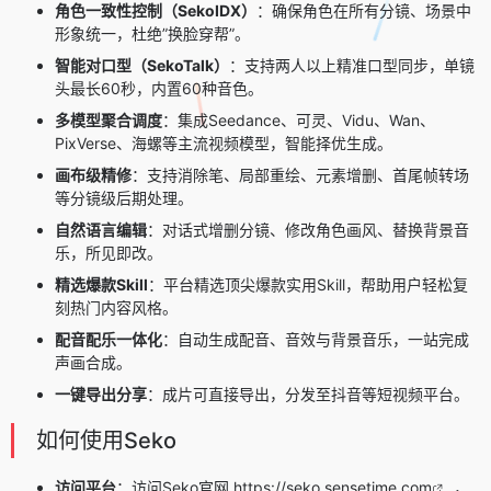
角色一致性控制（SekoIDX）
：确保角色在所有分镜、场景中
形象统一，杜绝”换脸穿帮”。
智能对口型（SekoTalk）
：支持两人以上精准口型同步，单镜
头最长60秒，内置60种音色。
多模型聚合调度
：集成Seedance、可灵、Vidu、Wan、
PixVerse、海螺等主流视频模型，智能择优生成。
画布级精修
：支持消除笔、局部重绘、元素增删、首尾帧转场
等分镜级后期处理。
自然语言编辑
：对话式增删分镜、修改角色画风、替换背景音
乐，所见即改。
精选爆款Skill
：平台精选顶尖爆款实用Skill，帮助用户轻松复
刻热门内容风格。
配音配乐一体化
：自动生成配音、音效与背景音乐，一站完成
声画合成。
一键导出分享
：成片可直接导出，分发至抖音等短视频平台。
如何使用Seko
访问平台
：访问Seko官网
https://seko.sensetime.com
，