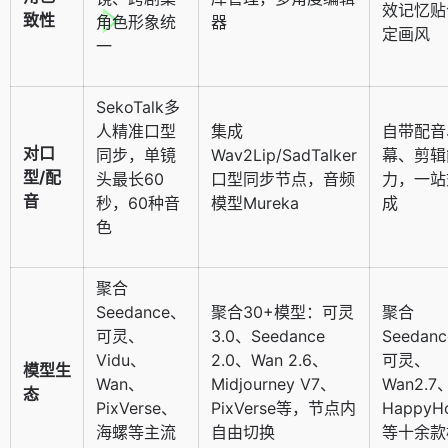
效记忆贴
致性
角色形象统
器
定画风
一
SekoTalk多
人精准口型
集成
自带配音
对口
同步，单镜
Wav2Lip/SadTalker
幕、剪辑
型/配
头最长60
口型同步节点，音频
力，一站
音
秒，60种音
模型Mureka
成
色
聚合
Seedance、
聚合30+模型：可灵
聚合
可灵、
3.0、Seedance
Seedan
Vidu、
2.0、Wan 2.6、
可灵、
模型生
Wan、
Midjourney V7、
Wan2.7
态
PixVerse、
PixVerse等，节点内
HappyH
海螺等主流
自由切换
等十余款