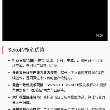
Seko的核心优势
行业首创”创编一体”
：编剧、分镜、生成、后期在同一平台闭
环完成，告别多工具来回切换。
多剧集长线生产能力业内领先
：超长上下文管理支持100集连
续创作，是同赛道中少有的量产级能力。
角色一致性技术硬核
：SekoIDX + SekoTalk双技术解决AI视频”
角色漂移””口型错位”两大行业痛点。
大厂模型底座背书
：依托商汤日日新大模型体系，算法与算力
资源有保障。
多模型择优不绑定
：单平台调度多家主流视频模型，避免被单