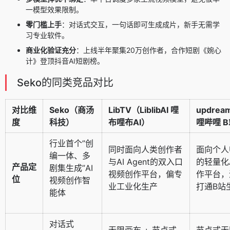
一模型效果限制。
零门槛上手
：对话式交互，一句话即可生成成片，新手无需学
习专业软件。
商业化验证充分
：上线半年聚集20万创作者，合作短剧《婉心
计》登顶抖音AI短剧榜。
Seko的同类竞品对比
对比维
Seko（商汤
LibTV
（LiblibAI 哩
updrea
度
科技）
布哩布AI）
哩哔哩 
行业首个”创
同时面向人类创作者
面向个人
编一体、多
与AI Agent的双入口
的轻量化
产品定
剧集生成”AI
视频创作平台，偏专
作平台，
位
视频创作智
业工业化生产
打通B站
能体
对话式
无限画布 + 节点式
节点式无