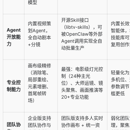
模型
开源Skill接口
内置视频策
内置长效
（libtv-skills），可
Agent
划Agent，
智能体，Sk
被OpenClaw等外部
开放能
全自动剧本
技能库可
Agent调用实现全自
力
+分镜
复用创作
动批量生产
画布级精修
最强：电影级灯光控
（消除笔、
轻量化为
制（24种主光
局部重绘、
多机位、
专业控
位）、大师运镜、镜
元素增删、
参数调节
制能力
头聚焦、画面推演等
首尾帧转
槛更低
20+专业功能
场）
企业版支持
团队版支持多人实时
弱化团队
团队协
团队协作与
协作画布 + 统一资
理，聚焦