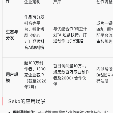
作
企业定制
产库
创作流畅
作品可分发
抖音等平
成片一键
与优酷合作”精卫计
台，孵化短
B站，原
生态与
划”AI短剧扶持，打
剧《婉心
配平台流
分发
通创作-发行链路
计》登顶抖
审核规则
音AI短剧榜
超100万创
首日访问量10万+，
作者、1300
内测阶段
聚集数百万专业创作
用户规
家企业客户
B站账号
者及2000+合作伙
模
（截至2026
码注册
伴
年7月）
Seko的应用场景
短剧漫剧创作
：用一致性短剧模型与主体库锁定角色特征，批