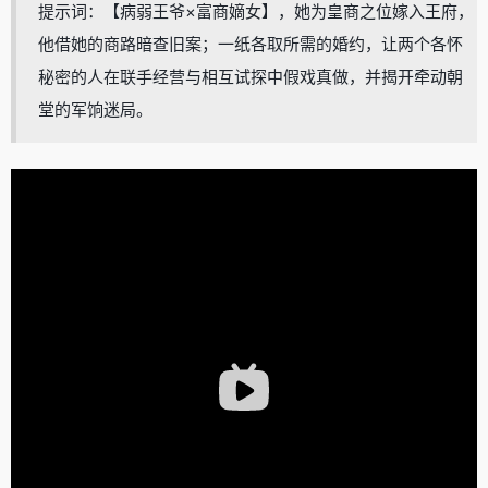
提示词：【病弱王爷×富商嫡女】，她为皇商之位嫁入王府，
他借她的商路暗查旧案；一纸各取所需的婚约，让两个各怀
秘密的人在联手经营与相互试探中假戏真做，并揭开牵动朝
堂的军饷迷局。