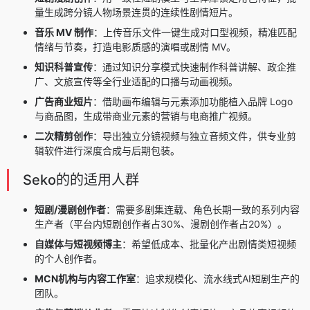
量生成跨分镜人物场景连贯的连续性剧情短片。
音乐 MV 制作
：上传音乐文件一键生成对口型视频，精准匹配
情绪与节奏，打造电影质感的演唱或剧情 MV。
知识科普宣传
：通过知识分享模式快速制作科普讲解、政企推
广、文旅宣传等全行业适配的口播与动画视频。
广告商业短片
：借助画布编辑与元素添加功能植入品牌 Logo
与商品图，生成带商业元素的营销与电商推广视频。
二次精剪创作
：导出独立分镜视频与独立音频文件，供专业剪
辑软件进行深度合成与后期包装。
Seko的的适用人群
短剧/漫剧创作者
：需要多剧集连载、角色长期一致的系列内容
生产者（平台内短剧创作者占30%、漫剧创作者占20%）。
自媒体与短视频博主
：希望低成本、批量化产出剧情类短视频
的个人创作者。
MCN机构与内容工作室
：追求规模化、流水线式AI短剧生产的
团队。