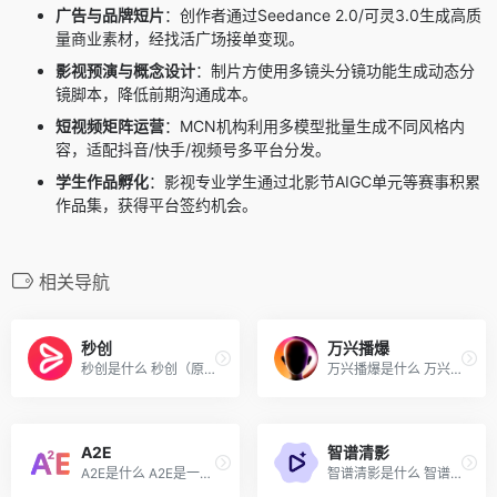
广告与品牌短片
：创作者通过Seedance 2.0/可灵3.0生成高质
量商业素材，经找活广场接单变现。
影视预演与概念设计
：制片方使用多镜头分镜功能生成动态分
镜脚本，降低前期沟通成本。
短视频矩阵运营
：MCN机构利用多模型批量生成不同风格内
容，适配抖音/快手/视频号多平台分发。
学生作品孵化
：影视专业学生通过北影节AIGC单元等赛事积累
作品集，获得平台签约机会。
相关导航
秒创
万兴播爆
秒创是什么 秒创（原一帧秒创...
万兴播爆是什么 万兴播爆是由...
A2E
智谱清影
A2E是什么 A2E是一站式AI视频...
智谱清影是什么 智谱清影是智...