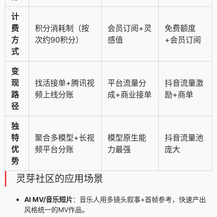
计
费
积分消耗制（按
会员订阅+灵
免费额度
方
次约90积分）
感值
+会员订阅
式
变
现
找活接单+腾讯视
平台流量分
抖音流量激
路
频上线分账
成+商业接单
励+商单
径
独
特
聚合多模型+长视
模型原生能
抖音流量池
优
频平台分账
力最强
庞大
势
灵芽社区的应用场景
AI MV/音乐短片
：音乐人用多镜头叙事+首帧参考，快速产出
风格统一的MV作品。