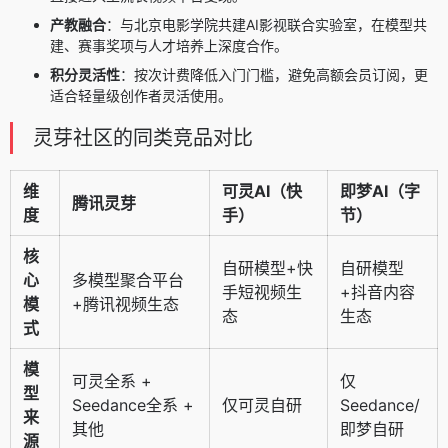
产教融合
：与北京电影学院共建AI影视联合实验室，在模型共
建、赛事奖项与人才培养上深度合作。
积分灵活性
：按次计费降低入门门槛，避免高额会员订阅，更
适合轻量级创作者灵活使用。
灵芽社区的同类竞品对比
维
可灵AI
（快
即梦AI
（字
腾讯灵芽
度
手）
节）
核
自研模型+快
自研模型
心
多模型聚合平台
手短视频生
+抖音内容
模
+腾讯视频生态
态
生态
式
模
可灵全系 +
仅
型
Seedance全系 +
仅可灵自研
Seedance/
来
其他
即梦自研
源