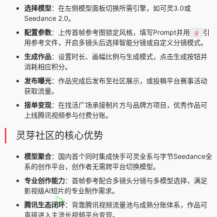
选择模型
：在左侧模型面板切换所需引擎，如可灵3.0或
Seedance 2.0。
配置参数
：上传首帧参考图锁定风格，填写Prompt并用
引
@
用参考文件，开启多镜头后选择智能分镜或自定义分镜模式。
生成作品
：设置时长、画幅比例与生成模式，点击生成按钮并
消耗相应积分。
发布曝光
：作品完成后发布至社区展示，或投稿平台赛事活动
获取流量。
接单变现
：在找活广场承接制片方与品牌方项目，优秀作品可
上线腾讯视频参与付费分账。
灵芽社区的核心优势
模型聚合
：国内首个同时集成快手可灵全系与字节Seedance全
系的创作平台，创作者无需跨平台切换模型。
专业创作能力
：首帧参考配合多镜头分镜与多模型选择，满足
影视级AI短片的专业制作需求。
腾讯生态闭环
：背靠腾讯视频流量池与成熟分账体系，作品可
直接进入主流长视频平台变现。