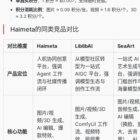
单独买积分
：1 积分 ≈ $0.007，支持随时充值。
积分消耗比例
：图片 ≈ 0.09 积分/张，视频 ≈ 1.6 积分/个，3D
≈ 3.2 积分/个。
Haimeta的同类竞品对比
对比维度
Haimeta
LiblibAI
SeaArt
人机协同创意
从模型社区转
一站式 AI
平台，强调
型为一站式
艺术生成
产品定位
Agent 工作
AIGC 平台，强
台，强调
流与社媒传播
调模型生态与
门槛创作
闭环
创作工作流
海量模型
图片/视频
图片/视频/3D
音频生成
图片/视
生成、
AI 编辑
频/3D 生成、
ComfyUI 工作
（换脸、
AI 编辑、爆
核心功能
流、视频特
大、去背
款特效、
效、局部重
景）、AI