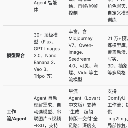
Agent 智能
绘、首帧/尾帧
角色聊天
体
控制
自定义模
训练
丰富，含
30+ 顶级模
Midjourney
21 万+预
型（Flux、
V7、Qwen-
练模型库
GPT Images
Image、
覆盖动漫
模型聚合
2.0、Nano
Seedream
写实、
Banana 2、
4.0、可灵、海
3D、抽象
Veo 3、
螺、Vidu 等主
等多风格
Tripo 等）
流模型
星流
支持
Agent 自动
Agent（Lovart
ComfyUI
理解需求、自
中文版）支持
工作流；
工作
动选模型、串
“生成—编辑—
供
流/Agent
联图片→视频
排版—交付”全
Img2Img
→3D，支持
链路；深度支
局部修复