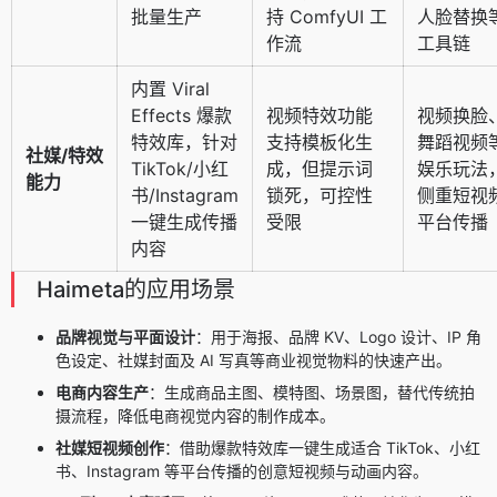
批量生产
持 ComfyUI 工
人脸替换
作流
工具链
内置 Viral
Effects 爆款
视频特效功能
视频换脸
特效库，针对
支持模板化生
舞蹈视频
社媒/特效
TikTok/小红
成，但提示词
娱乐玩法
能力
书/Instagram
锁死，可控性
侧重短视
一键生成传播
受限
平台传播
内容
Haimeta的应用场景
品牌视觉与平面设计
：用于海报、品牌 KV、Logo 设计、IP 角
色设定、社媒封面及 AI 写真等商业视觉物料的快速产出。
电商内容生产
：生成商品主图、模特图、场景图，替代传统拍
摄流程，降低电商视觉内容的制作成本。
社媒短视频创作
：借助爆款特效库一键生成适合 TikTok、小红
书、Instagram 等平台传播的创意短视频与动画内容。