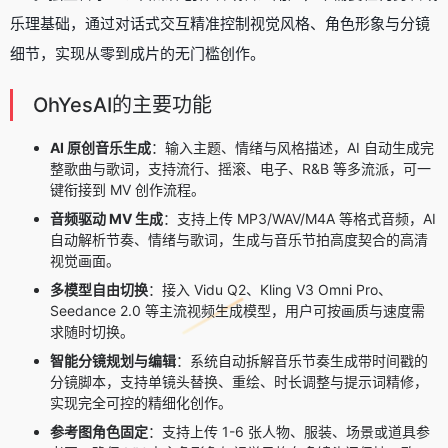
乐理基础，通过对话式交互精准控制视觉风格、角色形象与分镜
细节，实现从零到成片的无门槛创作。
OhYesAI的主要功能
AI 原创音乐生成
：输入主题、情绪与风格描述，AI 自动生成完
整歌曲与歌词，支持流行、摇滚、电子、R&B 等多流派，可一
键衔接到 MV 创作流程。
音频驱动 MV 生成
：支持上传 MP3/WAV/M4A 等格式音频，AI
自动解析节奏、情绪与歌词，生成与音乐节拍高度契合的高清
视觉画面。
多模型自由切换
：接入 Vidu Q2、Kling V3 Omni Pro、
Seedance 2.0 等主流视频生成模型，用户可按画质与速度需
求随时切换。
智能分镜规划与编辑
：系统自动拆解音乐节奏生成带时间戳的
分镜脚本，支持单镜头替换、重绘、时长调整与提示词精修，
实现完全可控的精细化创作。
参考图角色固定
：支持上传 1-6 张人物、服装、场景或道具参