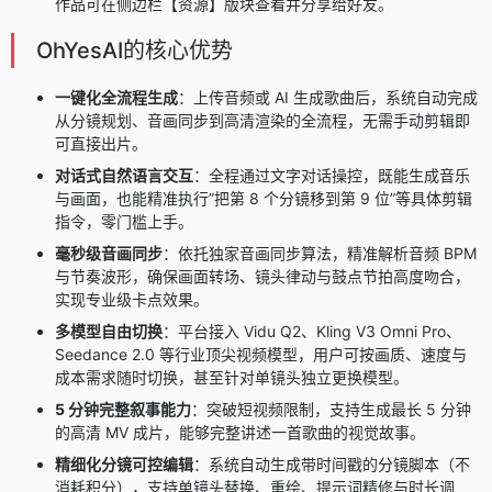
作品可在侧边栏【资源】版块查看并分享给好友。
OhYesAI的核心优势
一键化全流程生成
：上传音频或 AI 生成歌曲后，系统自动完成
从分镜规划、音画同步到高清渲染的全流程，无需手动剪辑即
可直接出片。
对话式自然语言交互
：全程通过文字对话操控，既能生成音乐
与画面，也能精准执行”把第 8 个分镜移到第 9 位”等具体剪辑
指令，零门槛上手。
毫秒级音画同步
：依托独家音画同步算法，精准解析音频 BPM
与节奏波形，确保画面转场、镜头律动与鼓点节拍高度吻合，
实现专业级卡点效果。
多模型自由切换
：平台接入 Vidu Q2、Kling V3 Omni Pro、
Seedance 2.0 等行业顶尖视频模型，用户可按画质、速度与
成本需求随时切换，甚至针对单镜头独立更换模型。
5 分钟完整叙事能力
：突破短视频限制，支持生成最长 5 分钟
的高清 MV 成片，能够完整讲述一首歌曲的视觉故事。
精细化分镜可控编辑
：系统自动生成带时间戳的分镜脚本（不
消耗积分），支持单镜头替换、重绘、提示词精修与时长调