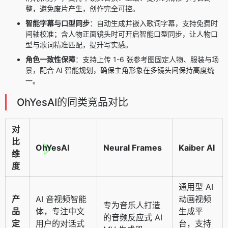
整，避免废片产生，创作完全可控。
智能字幕与口型同步
：自动生成并嵌入歌词字幕，支持免费时
间轴校准；含人物正面镜头时可开启智能口型同步，让人物口
型与歌词精准匹配，提升写实感。
角色一致性保障
：支持上传 1-6 张参考图固定人物、服装与场
景，配合 AI 智能规划，确保主角形象在多镜头间保持高度统
一。
OhYesAI的同类竞品对比
对
比
OhYesAI
Neural Frames
Kaiber AI
维
度
通用型 AI
产
AI 音视频智能
动画视频
专为音乐人打造
品
体，专注中文
生成平
的音频反应式 AI
定
用户的对话式
台，支持