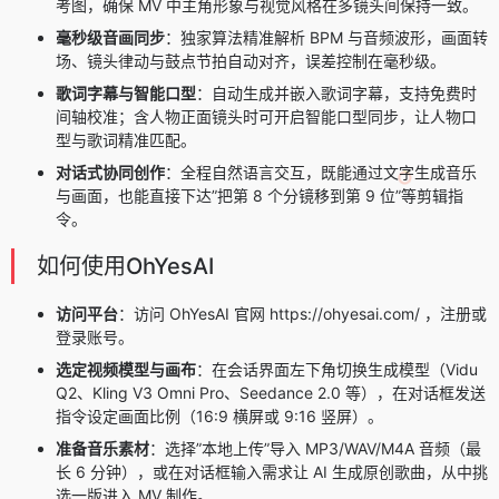
考图，确保 MV 中主角形象与视觉风格在多镜头间保持一致。
毫秒级音画同步
：独家算法精准解析 BPM 与音频波形，画面转
场、镜头律动与鼓点节拍自动对齐，误差控制在毫秒级。
歌词字幕与智能口型
：自动生成并嵌入歌词字幕，支持免费时
间轴校准；含人物正面镜头时可开启智能口型同步，让人物口
型与歌词精准匹配。
对话式协同创作
：全程自然语言交互，既能通过文字生成音乐
与画面，也能直接下达”把第 8 个分镜移到第 9 位”等剪辑指
令。
如何使用OhYesAI
访问平台
：访问 OhYesAI 官网 https://ohyesai.com/ ，注册或
登录账号。
选定视频模型与画布
：在会话界面左下角切换生成模型（Vidu
Q2、Kling V3 Omni Pro、Seedance 2.0 等），在对话框发送
指令设定画面比例（16:9 横屏或 9:16 竖屏）。
准备音乐素材
：选择”本地上传”导入 MP3/WAV/M4A 音频（最
长 6 分钟），或在对话框输入需求让 AI 生成原创歌曲，从中挑
选一版进入 MV 制作。