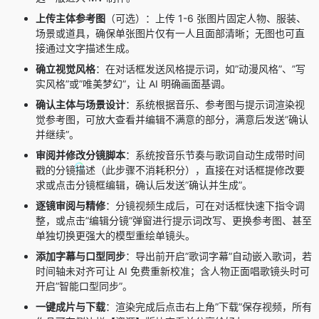
上传主体参考图
（可选）：上传 1-6 张图片固定人物、服装、
场景或道具，确保单张图片仅有一人且面部清晰；无图也可直
接通过文字描述生成。
确立视觉风格
：在对话框发送风格提示词，如”动漫风格”、”写
实风格”或”唯美梦幻”，让 AI 明确画面基调。
确认主体与场景设计
：系统根据音乐、参考图与提示词渲染视
觉参考图，可放大查看并编辑不满意的部分，满意后发送”确认
并继续”。
审阅并修改分镜脚本
：系统按音乐节奏与歌词自动生成带时间
戳的分镜描述（此步骤不消耗积分），直接在对话框提修改要
求或点击分镜框编辑，确认后发送”确认并生成”。
逐镜审阅与精修
：分镜视频生成后，可在对话框快速下指令调
整，或点击”编辑分镜”弹窗进行提示词改写、更换参考图、甚至
单独切换更强大的模型重绘单镜头。
添加字幕与口型同步
：导出前开启”歌词字幕”自动嵌入歌词，若
时间轴未对齐可让 AI 免费重新校准；含人物正面唱歌镜头时可
开启”智能口型同步”。
一键成片与下载
：渲染完成后点击右上角”下载”保存视频，所有