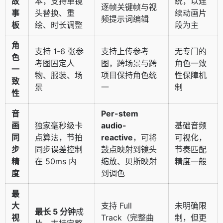
故
本，支持单镜
统，以连
逐帧关键帧与视
事
头替换、重
续动画片
频提示词编辑
板
绘、时长调整
段为主
角
支持 1-6 张参
支持上传参考
无专门的
色
考图固定人
图，跨场景与跨
角色一致
一
物、服装、场
项目保持角色统
性保障机
致
景
一
制
性
音
Per-stem
画
独家毫秒级卡
audio-
基础音频
同
点算法，节拍
reactive
，可将
可视化，
步
同步误差控制
鼓点映射到镜头
节奏匹配
精
在 50ms 内
缩放、贝斯映射
精度一般
度
到调色
最
大
支持 Full
未明确限
最长 5 分钟
成
视
Track（完整曲
制，但更