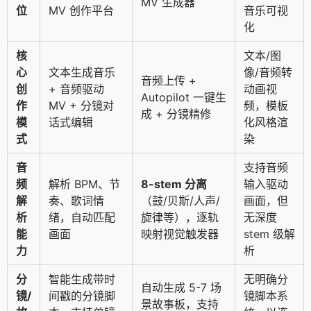
MV 生成器
位
MV 创作平台
音乐可视
化
核
文本/图
心
文本生成音乐
像/音频转
音频上传 +
创
+ 音频驱动
动画视
Autopilot 一键生
作
MV + 分镜对
频，模板
成 + 分镜精修
模
话式编辑
化风格渲
式
染
音
支持音频
频
解析 BPM、节
8-stem 分离
输入驱动
解
奏、歌词情
（鼓/贝斯/人声/
画面，但
析
绪，自动匹配
旋律等），逐轨
无深度
能
画面
映射视觉触发器
stem 级解
力
析
分
智能生成带时
无明确分
自动生成 5-7 场
镜/
间戳的分镜脚
镜脚本系
景故事板，支持