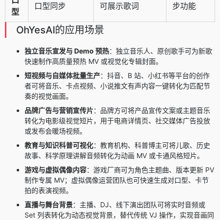
口型同步
可展示歌词
步功能
型
OhYesAI的应用场景
独立音乐宣发与 Demo 预热
：独立音乐人、原创歌手可为新歌
快速制作高质量预热 MV 或视觉化专辑封面。
短视频与自媒体批量生产
：抖音、B 站、小红书等平台的创作
者可将音乐、卡点视频、小说推文有声内容一键转化为匹配节
奏的视觉画面。
品牌广告与营销宣传片
：品牌方可将产品宣传文案或主题音乐
转化为电影级视觉短片，用于电商详情页、社交媒体广告投放
或发布会暖场视频。
教育与知识科普可视化
：教育机构、科普博主可将儿歌、历史
故事、科学原理讲解音频转化为动画 MV 或卡通风格短片。
游戏与虚拟偶像内容
：游戏厂商可为角色主题曲、版本更新 PV
制作专属 MV；虚拟偶像运营团队也可快速生成对口型、卡节
拍的表演视频。
直播与舞台背景
：主播、DJ、线下演出团队可将实时音频或
Set 列表转化为动态视觉背景，替代传统 VJ 操作，实现音画同