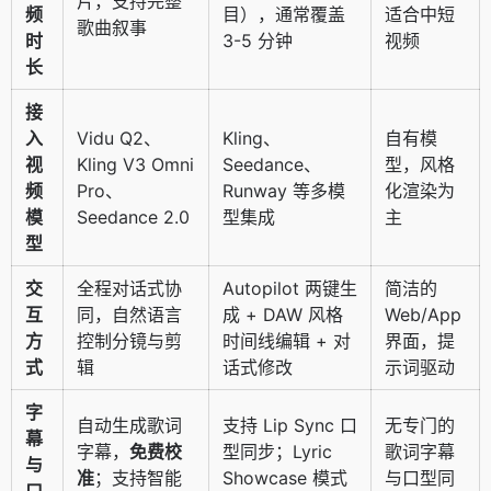
片，支持完整
频
目），通常覆盖
适合中短
歌曲叙事
时
3-5 分钟
视频
长
接
入
Vidu Q2、
Kling、
自有模
视
Kling V3 Omni
Seedance、
型，风格
频
Pro、
Runway 等多模
化渲染为
模
Seedance 2.0
型集成
主
型
交
全程对话式协
Autopilot 两键生
简洁的
互
同，自然语言
成 + DAW 风格
Web/App
方
控制分镜与剪
时间线编辑 + 对
界面，提
式
辑
话式修改
示词驱动
字
自动生成歌词
支持 Lip Sync 口
无专门的
幕
字幕，
免费校
型同步；Lyric
歌词字幕
与
准
；支持智能
Showcase 模式
与口型同
口