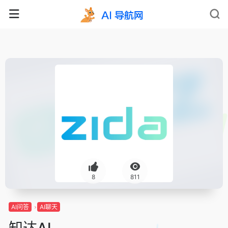
8
811
AI问答
AI聊天
知达AI