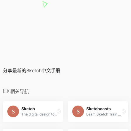
分享最新的Sketch中文手册
相关导航
Sketch
Sketchcasts
The digital design toolkit
Learn Sketch Train your design skills with a weekly video tutorial