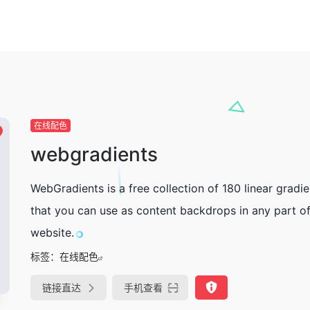
在线配色
webgradients
WebGradients is a free collection of 180 linear gradie
that you can use as content backdrops in any part o
website.
标签：
在线配色
链接直达
手机查看