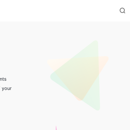
nts
f your