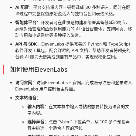
AI 配音
：平台支持将内容一键翻译成 30 多种语言，同时在翻
译过程中完整保留原始说话人的独特音色和表达风格。
智能体平台
：开发者可在此快速构建和部署具备低延迟响应、
高级对话管理和函数调用能力的 AI 语音智能体，支持网页、移
动应用和电话系统等多种接入渠道。
API 与 SDK
：ElevenLabs 提供完善的 Python 和 TypeScript
软件开发工具包，配合详尽的 API 文档，帮助开发者将领先的
音频 AI 能力无缝集成到自有产品中，实现规模化应用。
如何使用ElevenLabs
访问官网
：访问
ElevenLabs
官网。完成账号注册和登录进入
ElevenLabs 用户控制台主界面。
文本转语音
：
输入内容
：在文本框中输入或粘贴想要转换为语音的文
字内容。
选择声音
：点击 “Voice” 下拉菜单，从 100 多个预设声
音中挑选一个适合内容的声线。