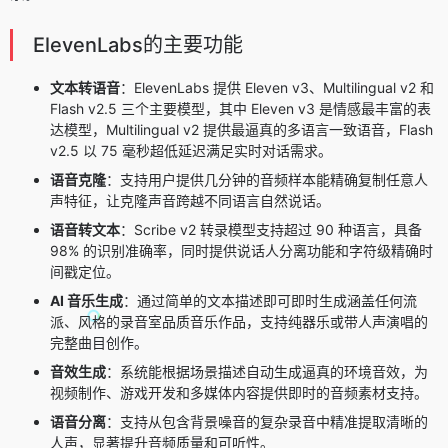
ElevenLabs的主要功能
文本转语音
：ElevenLabs 提供
Eleven v3
、Multilingual v2 和
Flash v2.5
三个主要模型，其中 Eleven v3 是情感最丰富的表
达模型，Multilingual v2 提供最逼真的多语言一致语音，Flash
v2.5 以 75 毫秒超低延迟满足实时对话需求。
语音克隆
：支持用户提供几分钟的音频样本能精确复制任意人
声特征，让克隆声音跨越不同语言自然说话。
语音转文本
：Scribe v2 转录模型支持超过 90 种语言，具备
98% 的识别准确率，同时提供说话人分离功能和字符级精确时
间戳定位。
AI 音乐生成
：通过简单的文本描述即可即时生成涵盖任何流
派、风格的录音室品质音乐作品，支持纯器乐或带人声演唱的
完整曲目创作。
音效生成
：系统能根据场景描述自动生成逼真的环境音效，为
视频制作、游戏开发和多媒体内容提供即时的音频素材支持。
语音分离
：支持从包含背景噪音的复杂录音中精准提取清晰的
人声，显著提升音频质量和可听性。