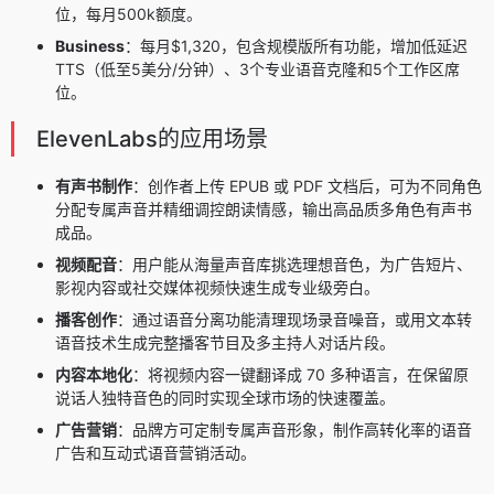
位，每月500k额度。
Business
：每月$1,320，包含规模版所有功能，增加低延迟
TTS（低至5美分/分钟）、3个专业语音克隆和5个工作区席
位。
ElevenLabs的应用场景
有声书制作
：创作者上传 EPUB 或 PDF 文档后，可为不同角色
分配专属声音并精细调控朗读情感，输出高品质多角色有声书
成品。
视频配音
：用户能从海量声音库挑选理想音色，为广告短片、
影视内容或社交媒体视频快速生成专业级旁白。
播客创作
：通过语音分离功能清理现场录音噪音，或用文本转
语音技术生成完整播客节目及多主持人对话片段。
内容本地化
：将视频内容一键翻译成 70 多种语言，在保留原
说话人独特音色的同时实现全球市场的快速覆盖。
广告营销
：品牌方可定制专属声音形象，制作高转化率的语音
广告和互动式语音营销活动。