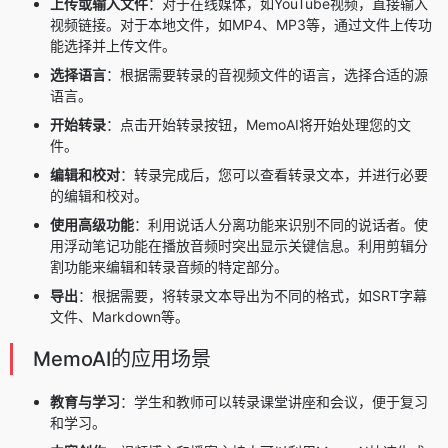
上传或输入文件
：
对于在线媒体，如YouTube视频，直接输入
视频链接。
对于本地文件，如MP4、MP3等，通过文件上传功
能选择并上传文件。
选择语言
：根据需要转录的音视频文件的语言，选择合适的源
语言。
开始转录
：点击开始转录按钮，MemoAI将开始处理您的文
件。
编辑和校对
：转录完成后，您可以查看转录文本，并进行必要
的编辑和校对。
使用高级功能
：
利用
说话人分离
功能来识别不同的说话者。
使
用
浮动笔记
功能在播放音频时突出显示关键信息。
利用
剪辑分
割
功能来编辑和转录音频的特定部分。
导出
：根据需要，将转录文本导出为不同的格式，如SRT字幕
文件、Markdown等。
MemoAI的应用场景
教育与学习
：学生和教师可以转录课堂讲座和会议，便于复习
和学习。