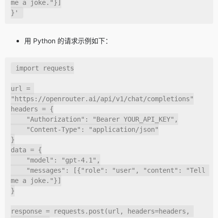
me a joke."}]

}'
用 Python 的请求示例如下：
import
 requests

url 
=
"https://openrouter.ai/api/v1/chat/completions"
headers 
=
{
"Authorization"
:
"Bearer YOUR_API_KEY"
,
"Content-Type"
:
"application/json"
}
data 
=
{
"model"
:
"gpt-4.1"
,
"messages"
:
[
{
"role"
:
"user"
,
"content"
:
"Tell 
me a joke."
}
]
}
response 
=
 requests
.
post
(
url
,
 headers
=
headers
,