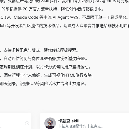
只需点击笔记中的 Skill 挂件、复制口令并粘贴到 AI Agent 即可完
ill 的笔记提供 20 万官方流量扶持，降低创作者的获客成本。
nClaw、Claude Code 等主流 AI Agent 生态，不局限于单一工具或平台
tHub 等开发者社区流传的技术作品，翻译成大众语言并推送给非技术用户
T，支持多种配色与版式，替代传统模板搜索。
景，自动评估简历与岗位JD匹配度并分析能力差距。
定周期性训练计划，以打卡形式帮助用户坚持运动。
、酒店行程与个人偏好，生成可视化HTML旅行攻略。
聊天记录，识别PUA等风险话术并给出止损建议。
卡兹克.skill
..
卡兹克.skill是什么 卡兹克.s...