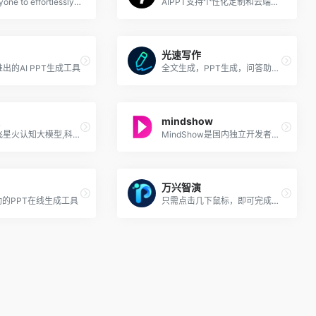
Help everyone to effortlessly tell visual stories
AIPPT支持个性化定制和云端协作等功能
光速写作
推出的AI PPT生成工具
全文生成，PPT生成，问答助手，写作助手
mindshow
依托于讯飞星火认知大模型,科大讯飞重磅推出致力于打造成为每个人的智能文档 AI 助理
MindShow是国内独立开发者开发的输入内容自动生成演示工具
万兴智演
动的PPT在线生成工具
只需点击几下鼠标，即可完成PPT创建，AI全程帮你提效，耗时直接缩短80%