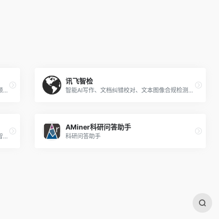
讯飞智检
智能化解决工作、学习、生活中的各项任务，领略未来工作流的魅力
智能AI写作、文档纠错校对、文本图像合规检测平台
AMiner科研问答助手
智能回答、智能创作、智能编写、智能翻译、智能写代码等,帮助您解决各种创作难题
科研问答助手