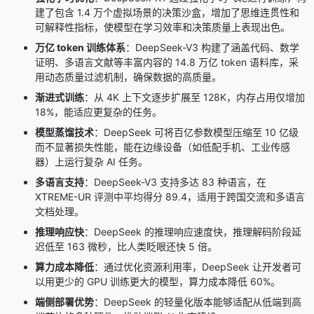
建了包含 1.4 万个虚拟场景的决策沙盒，增加了思维连贯性和
可解释性指标，使模型在学习效率和决策质量上表现出色。
万亿 token 训练体系
：DeepSeek-V3 构建了涵盖代码、数学
证明、多语言文献等丰富内容的 14.8 万亿 token 语料库，采
用动态质量过滤机制，确保数据的高质量。
渐进式训练
：从 4K 上下文逐步扩展至 128K，内存占用仅增加
18%，能适应更复杂的任务。
模型蒸馏技术
：DeepSeek 可将百亿参数模型压缩至 10 亿级
而不显著损失性能，能在边缘设备（如低配手机、工业传感
器）上运行复杂 AI 任务。
多语言支持
：DeepSeek-V3 支持多达 83 种语言，在
XTREME-UR 评测中平均得分 89.4，适用于跨国交流和多语言
文档处理。
推理响应快
：DeepSeek 的推理响应速度快，推理解码阶段延
迟低至 163 微秒，比人类眨眼还快 5 倍。
算力成本降低
：通过优化资源利用率，DeepSeek 让开发者可
以用更少的 GPU 训练更大的模型，算力成本降低 60%。
端侧部署优势
：DeepSeek 的轻量化版本能够适配从低端到高