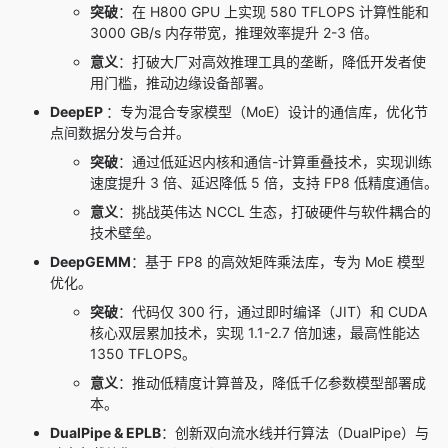
突破
：在 H800 GPU 上实现 580 TFLOPS 计算性能和
3000 GB/s 内存带宽，推理效率提升 2-3 倍。
意义
：打破大厂对高效推理工具的垄断，降低开发者使
用门槛，推动边缘设备部署。
DeepEP
：专为混合专家模型（MoE）设计的通信库，优化节
点间数据分发与合并。
突破
：通过低延迟内核和通信-计算重叠技术，实现训练
速度提升 3 倍、延迟降低 5 倍，支持 FP8 低精度通信。
意义
：挑战英伟达 NCCL 生态，打破硬件与软件耦合的
技术壁垒。
DeepGEMM
：基于 FP8 的高效矩阵乘法库，专为 MoE 模型
优化。
突破
：代码仅 300 行，通过即时编译（JIT）和 CUDA
核心双层累加技术，实现 1.1-2.7 倍加速，最高性能达
1350 TFLOPS。
意义
：推动低精度计算普及，降低千亿参数模型部署成
本。
DualPipe
& EPLB
：创新双向流水线并行算法（DualPipe）与