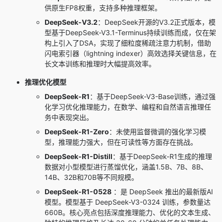
供原生FP8权重，支持多种推理框架。
DeepSeek-V3.2
：DeepSeek开源的V3.2正式版本，模
型基于
DeepSeek-V3.1-Terminus
持续训练而成，仅在架
构上引入了DSA，实现了细粒度稀疏注意力机制，借助
闪电索引器（lightning indexer）高效选择关键信息，在
长文本训练和推理时大幅提高效率。
推理优化模型
DeepSeek-R1
：基于DeepSeek-V3-Base训练，通过强
化学习优化推理能力，在数学、编程和自然语言推理任
务中表现突出。
DeepSeek-R1-Zero
：未使用监督微调的强化学习模
型，推理能力强大，但在可读性等方面存在挑战。
DeepSeek-R1-Distill
：基于DeepSeek-R1生成的推理
数据对小型模型进行蒸馏优化，涵盖1.5B、7B、8B、
14B、32B和70B等不同规模。
DeepSeek-R1-0528
：是 DeepSeek 推出的最新版AI
模型。模型基于 DeepSeek-V3-0324 训练，参数量达
660B。核心亮点包括深度推理能力、优化的文本生成、