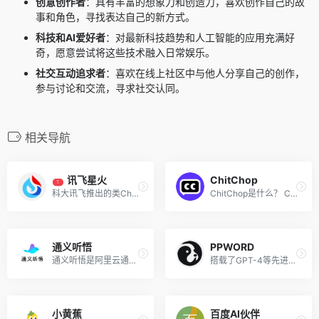
创意创作者
：具有丰富的想象力和创造力，喜欢创作自己的故
事和角色，寻找表达自己的新方式。
科技和AI爱好者
：对最新科技趋势和人工智能的应用充满好
奇，愿意尝试将这些技术融入日常娱乐。
社交互动追求者
：喜欢在线上社区中与他人分享自己的创作，
参与讨论和交流，寻求社交认同。
相关导航
讯飞星火
ChitChop
T
科大讯飞推出的类ChatGPT的讯飞星火认知大模型
ChitChop是什么？ ChitChop是...
通义听悟
PPWORD
通义听悟是阿里云通义家族新成员，是一款聚焦于音视频内容的工作学习AI助手。内置了通义千问大模型的理解与摘要能力，结合阿里云在音频AI领域深厚的积累，可帮助用户高效地完成对...
搭载了GPT-4等先进AI技术的中文交互平台，致力于提供通用人工智能应用服务
小黄蕉
百度AI伙伴