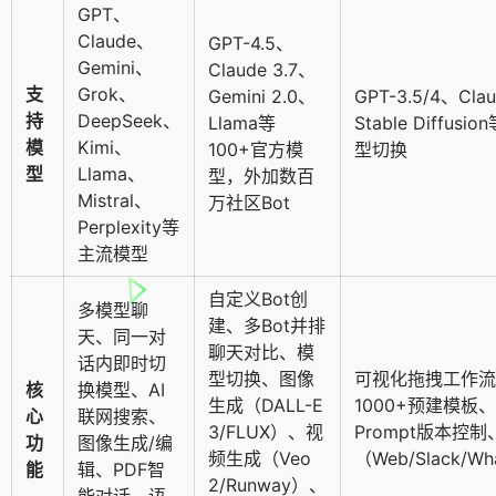
GPT、
Claude、
GPT-4.5、
Gemini、
Claude 3.7、
支
Grok、
Gemini 2.0、
GPT-3.5/4、Cla
持
DeepSeek、
Llama等
Stable Diffu
模
Kimi、
100+官方模
型切换
型
Llama、
型，外加数百
Mistral、
万社区Bot
Perplexity等
主流模型
自定义Bot创
多模型聊
建、多Bot并排
天、同一对
聊天对比、模
话内即时切
型切换、图像
可视化拖拽工作流
核
换模型、AI
生成（DALL-E
1000+预建模板
心
联网搜索、
3/FLUX）、视
Prompt版本控
功
图像生成/编
频生成（Veo
（Web/Slack/Wh
能
辑、PDF智
2/Runway）、
能对话、语