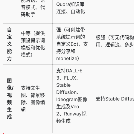
Quora知识库
音模式、代
连接、自动化
码助手
自
强（可创建带
中等（提供
定
系统提示词的
极强（可无代码构
预设提示词
义
自定义Bot，支
用、逻辑流、多步
模板和优化
能
持分享和
模式）
力
monetize）
支持DALL-E
3、FLUX、
图
Stable
像/
支持文生
Diffusion、
视
图、背景移
支持Stable Dif
Ideogram图像
频
除、图像编
生成及Veo
生
辑
2、Runway视
成
频生成