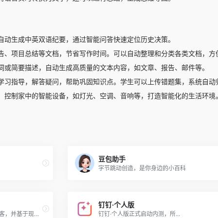
自动生成中英双语纪要，通过智能问答快速定位历史决策。
告、项目总结等文档，节省写作时间。可以自动整理和分类各类文档，方
词或简要描述，自动生成高质量的文本内容，如文章、报告、邮件等。
学习指导，解答疑问，帮助巩固知识点。学生可以上传错题集，系统自动
，控制家中的智能设备，如灯光、空调、音响等，打造智能化的生活环境
豆包助手
字节跳动创造，是你身边的小百科
钉钉·个人版
快速搭建知识库/帮助中心/企业博客，并基于现有知识数据与AI模型，定制企业级专属「AI问答机器人」
钉钉·个人版正式启动内测，所...